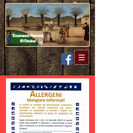
Ristorante Pizzeria
Ul Taribul