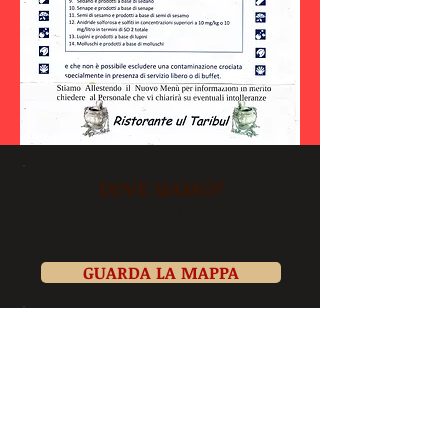
DOVE SIAMO?
Via San Michele,198 Località
Malgesso
GUARDA LA MAPPA
ORARI APERTURA
Ristorante: 12:00-14:00
Dopo le 18:30- 22:00
Pizzeria :12:00 -- 14:00
Dopo le 18:30-22:30