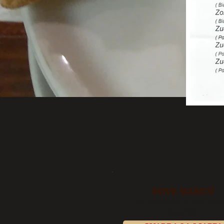
DOVE SIAMO?
Via San Michele,198 Locali
Malgesso