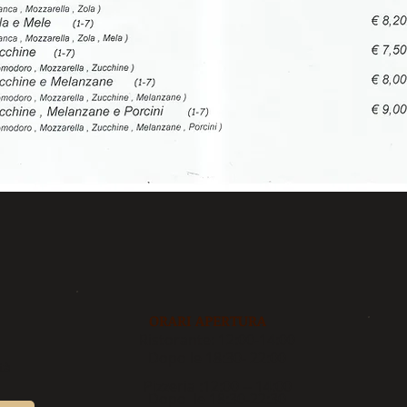
ORARI APERTURA
Ristorante: 12:00-14:00
Dopo le 18:30- 22:00
tà
Pizzeria :12:00 -- 14:00
Dopo le 18:30-22:30