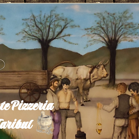
te Pizzeria
aribul