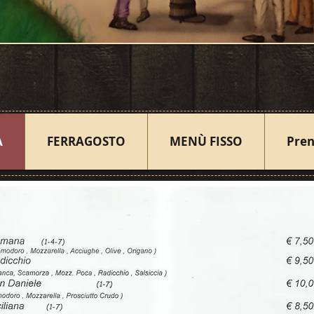
A
FERRAGOSTO
MENÙ FISSO
Pren